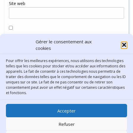
Site web
Enregistrer mon nom, mon e-mail et mon site dans le
Gérer le consentement aux
navigateur pour mon prochain commentaire.
cookies
Pour offrir les meilleures expériences, nous utilisons des technologies
telles que les cookies pour stocker et/ou accéder aux informations des
appareils. Le fait de consentir à ces technologies nous permettra de
traiter des données telles que le comportement de navigation ou les ID
uniques sur ce site. Le fait de ne pas consentir ou de retirer son
consentement peut avoir un effet négatif sur certaines caractéristiques
Contact
et fonctions.
Bibliothèque municipale de
Accepter
Lyon
30 Boulevard Vivier-Merle
Refuser
69431 Lyon Cedex 03