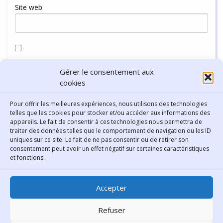
Site web
Enregistrer mon nom, mon e-mail et mon site dans le
Gérer le consentement aux
navigateur pour mon prochain commentaire.
cookies
Pour offrir les meilleures expériences, nous utilisons des technologies
telles que les cookies pour stocker et/ou accéder aux informations des
appareils. Le fait de consentir à ces technologies nous permettra de
traiter des données telles que le comportement de navigation ou les ID
uniques sur ce site. Le fait de ne pas consentir ou de retirer son
consentement peut avoir un effet négatif sur certaines caractéristiques
Contact
et fonctions.
Bibliothèque municipale de
Accepter
Lyon
30 Boulevard Vivier-Merle
Refuser
69431 Lyon Cedex 03