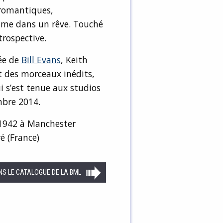
 romantiques,
omme dans un rêve. Touché
trospective.
ée de
Bill Evans
, Keith
 des morceaux inédits,
i s’est tenue aux studios
mbre 2014.
e 1942 à Manchester
é (France)
NS LE CATALOGUE DE LA BML