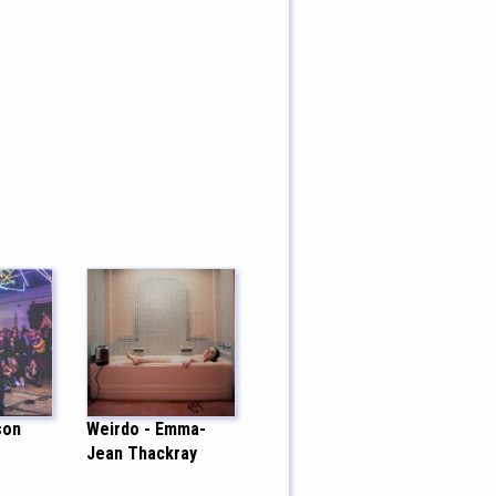
son
Weirdo - Emma-
Jean Thackray
l