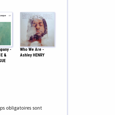
pany -
Who We Are -
CE &
Ashley HENRY
GUE
s obligatoires sont