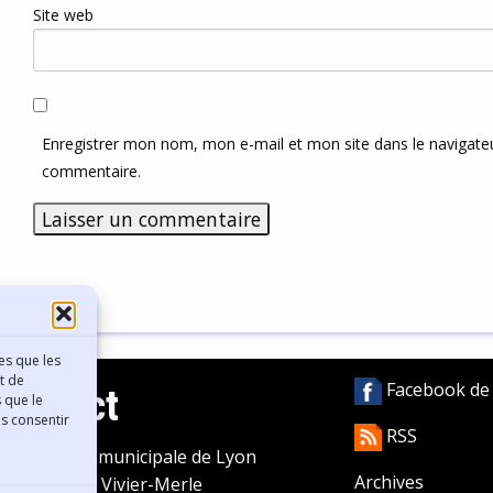
Site web
Enregistrer mon nom, mon e-mail et mon site dans le navigat
commentaire.
es que les
t de
Facebook de l
Contact
 que le
as consentir
RSS
ibliothèque municipale de Lyon
Archives
0 Boulevard Vivier-Merle