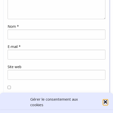
Nom
*
E-mail
*
Site web
Enregistrer mon nom, mon e-mail et mon site dans le
Gérer le consentement aux
navigateur pour mon prochain commentaire.
cookies