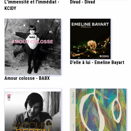
L’immensité et l’immédiat -
Divad - Divad
KCIDY
D’elle à lui - Emeline Bayart
Amour colosse - BABX