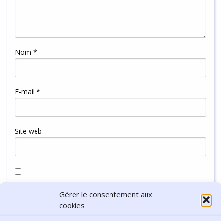
Nom
*
E-mail
*
Site web
Enregistrer mon nom, mon e-mail et mon site dans le
Gérer le consentement aux
navigateur pour mon prochain commentaire.
cookies