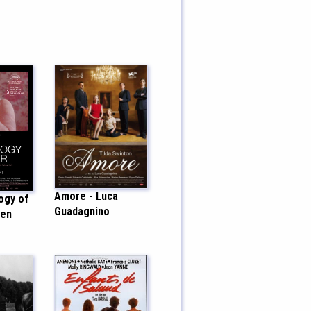
Amore - Luca
ogy of
Guadagnino
ten