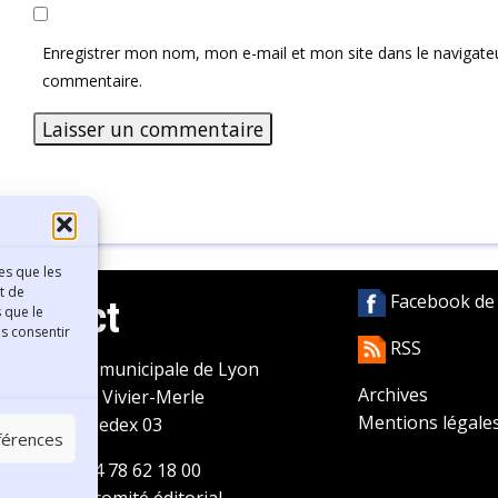
Enregistrer mon nom, mon e-mail et mon site dans le navigat
commentaire.
es que les
t de
Facebook de l
Contact
 que le
as consentir
RSS
ibliothèque municipale de Lyon
Archives
0 Boulevard Vivier-Merle
Mentions légale
9431 Lyon Cedex 03
éférences
éléphone
04 78 62 18 00
ontacter le comité éditorial