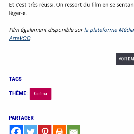
Et c’est très réussi. On ressort du film en se sent
léger-e.
Film également disponible sur
la plateforme Médi
ArteVOD
.
VOIR DA
TAGS
THÈME
:
Cinéma
PARTAGER