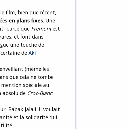
le film, bien que récent,
mées
en plans fixes
. Une
nt, parce que
Fremont
est
rares, et font dans
ogue une touche de
e certaine de
Aki
enveillant (même les
Sans que cela ne tombe
 mention spéciale au
n absolu de
Croc-Blanc
.
r, Babak Jalali. Il voulait
nité et la solidarité qui
ilité.