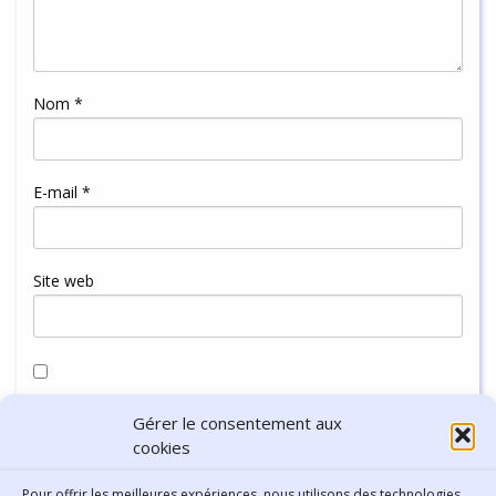
Nom
*
E-mail
*
Site web
Enregistrer mon nom, mon e-mail et mon site dans le
Gérer le consentement aux
navigateur pour mon prochain commentaire.
cookies
Pour offrir les meilleures expériences, nous utilisons des technologies