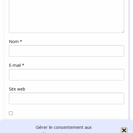
Nom
*
E-mail
*
Site web
Enregistrer mon nom, mon e-mail et mon site dans le
Gérer le consentement aux
navigateur pour mon prochain commentaire.