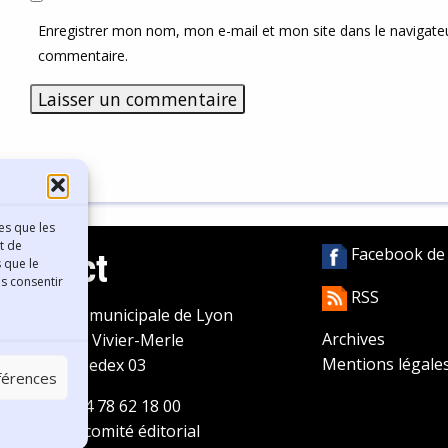
Enregistrer mon nom, mon e-mail et mon site dans le navigat
commentaire.
es que les
t de
Facebook de l
Contact
 que le
as consentir
RSS
ibliothèque municipale de Lyon
Archives
0 Boulevard Vivier-Merle
Mentions légale
9431 Lyon Cedex 03
éférences
éléphone
04 78 62 18 00
ontacter le comité éditorial