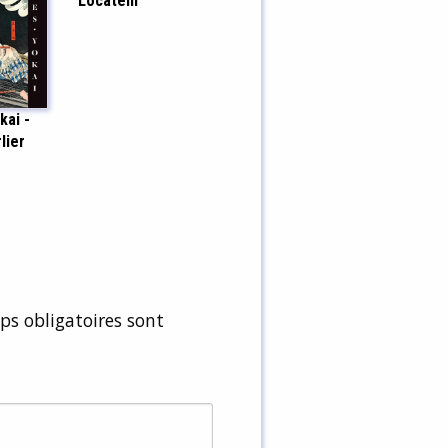
Locatelli
kai -
lier
s obligatoires sont