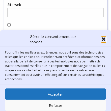
Site web
Enregistrer mon nom, mon e-mail et mon site dans le
Gérer le consentement aux
navigateur pour mon prochain commentaire.
cookies
Pour offrir les meilleures expériences, nous utilisons des technologies
telles que les cookies pour stocker et/ou accéder aux informations des
appareils. Le fait de consentir à ces technologies nous permettra de
traiter des données telles que le comportement de navigation ou les ID
uniques sur ce site. Le fait de ne pas consentir ou de retirer son
consentement peut avoir un effet négatif sur certaines caractéristiques
Contact
et fonctions.
Bibliothèque municipale de
Accepter
Lyon
30 Boulevard Vivier-Merle
Refuser
69431 Lyon Cedex 03