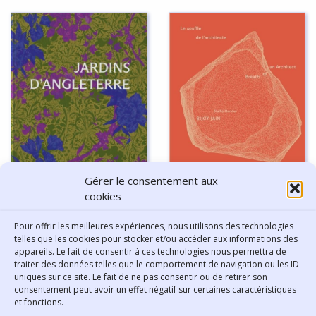
Gérer le consentement aux
Bijoy Jain Studio Mumbai: le
cookies
souffle de l’architecte -
Jardins d’Angleterre - Tania
Hervé Chandès
Compton [Préface de]
Pour offrir les meilleures expériences, nous utilisons des technologies
[commissaire d'exposition]
telles que les cookies pour stocker et/ou accéder aux informations des
appareils. Le fait de consentir à ces technologies nous permettra de
traiter des données telles que le comportement de navigation ou les ID
uniques sur ce site. Le fait de ne pas consentir ou de retirer son
consentement peut avoir un effet négatif sur certaines caractéristiques
Contact
et fonctions.