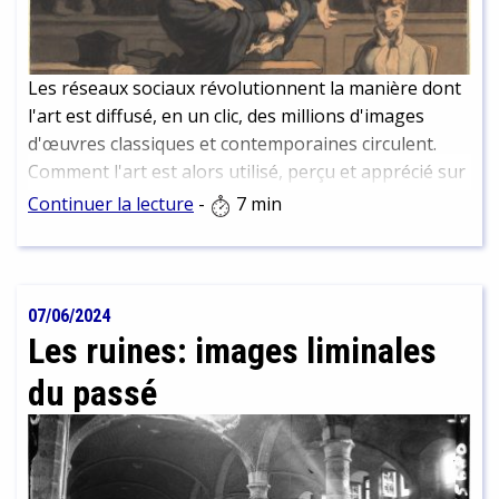
Les réseaux sociaux révolutionnent la manière dont
l'art est diffusé, en un clic, des millions d'images
d'œuvres classiques et contemporaines circulent.
Comment l'art est alors utilisé, perçu et apprécié sur
toutes ces plateformes?
Continuer la lecture
-
7 min
07/06/2024
Les ruines: images liminales
du passé