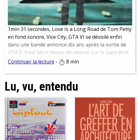
1min 31 secondes, Love Is a Long Road de Tom Petty
en fond sonore, Vice City, GTA VI se dévoile enfin
dans une bande annonce dix ans après la sortie de
GTA V. Il est alors temps de revenir sur la saga dont
le dernier GTA V est le deuxième le plus vendu de
Continuer la lecture
-
8 min
l'histoire du jeu vidéo.
Lu, vu, entendu