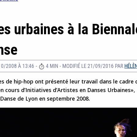
s urbaines à la Biennal
nse
10/2008 À 13:46
-
4 MIN
-
MODIFIÉ LE 21/09/2016
PAR
HÉLÈN
 de hip-hop ont présenté leur travail dans le cadre 
n cours d’Initiatives d’Artistes en Danses Urbaines», 
 Danse de Lyon en septembre 2008.