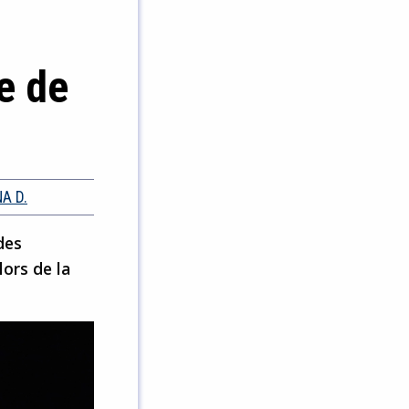
e de
A D.
des
lors de la