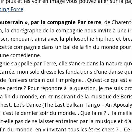
r plus et les voir en image vous pouvez aller sur la pag
ting Force
.
souterrain », par la compagnie Par terre
, de Charent
 la chorégraphe de la compagnie nous invite à une irr
ser, renouant ainsi avec la philosophie hip-hop et br
 cette compagnie dans un bal de la fin du monde pour
 une comédienne.
ie s’appelle par Terre, elle s’ancre dans la nature qu’e
 Carrée, mon solo dresse les fondations d’une danse qu
de l’univers urbain qui l’imprègne… Qu’est-ce qui est e
se perdre ? Pour répondre à la question, je me suis pr
 la fin du monde, en m’inspirant de la musique de Bori
hest, Let’s Dance (The Last Balkan Tango – An Apocal
 : c’est le dernier soir du monde… Que faire ?… la meill
it-elle pas de se laisser entraîner par la musique et d’a
 fin du monde, en y invitant tous les êtres chers ?… Ce 