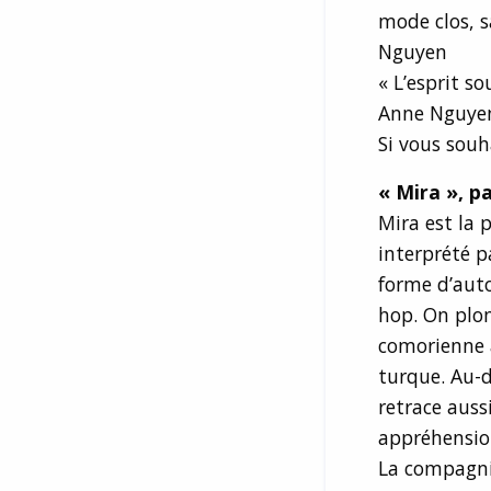
mode clos, 
Nguyen
« L’esprit s
Anne Nguyen 
Si vous souh
« Mira », p
Mira est la 
interprété p
forme d’auto
hop. On plon
comorienne a
turque. Au-d
retrace auss
appréhension
La compagnie