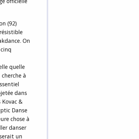
e officielle
on (92)
ésistible
eakdance. On
 cinq
lle quelle
i cherche à
ssentiel
ojetée dans
s Kovac &
yptic Danse
eure chose à
ller danser
serait un