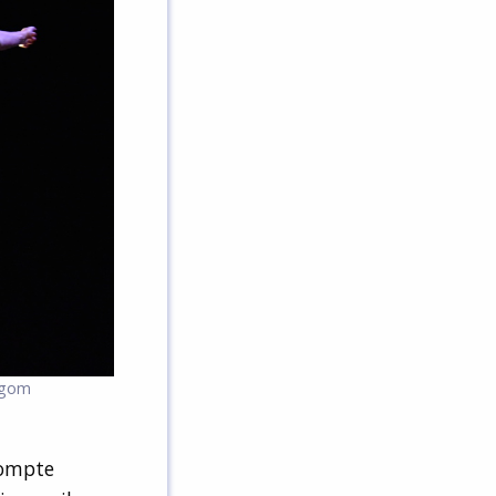
N'gom
compte