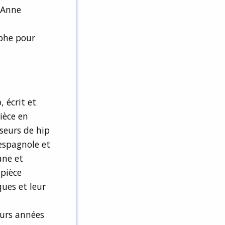
 Anne
aphe pour
, écrit et
ièce en
nseurs de hip
 espagnole et
ane et
 pièce
ques et leur
eurs années