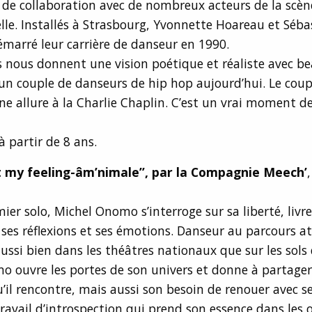
t de collaboration avec de nombreux acteurs de la scè
lle. Installés à Strasbourg, Yvonnette Hoareau et Séba
marré leur carrière de danseur en 1990.
s nous donnent une vision poétique et réaliste avec b
n couple de danseurs de hip hop aujourd’hui. Le coupl
une allure à la Charlie Chaplin. C’est un vrai moment d
à partir de 8 ans.
t my feeling-âm’nimale”, par la Compagnie Meech’
ier solo, Michel Onomo s’interroge sur sa liberté, livre
 ses réflexions et ses émotions. Danseur au parcours a
aussi bien dans les théâtres nationaux que sur les sols 
 ouvre les portes de son univers et donne à partager l
qu’il rencontre, mais aussi son besoin de renouer avec se
travail d’introspection qui prend son essence dans les 