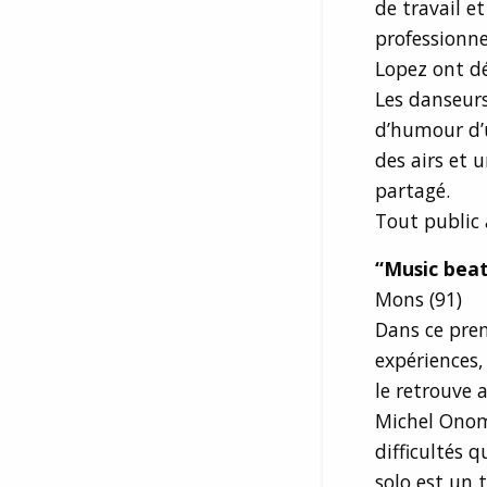
de travail e
professionne
Lopez ont dé
Les danseur
d’humour d’u
des airs et 
partagé.
Tout public 
“Music bea
Mons (91)
Dans ce prem
expériences,
le retrouve 
Michel Onomo
difficultés 
solo est un 