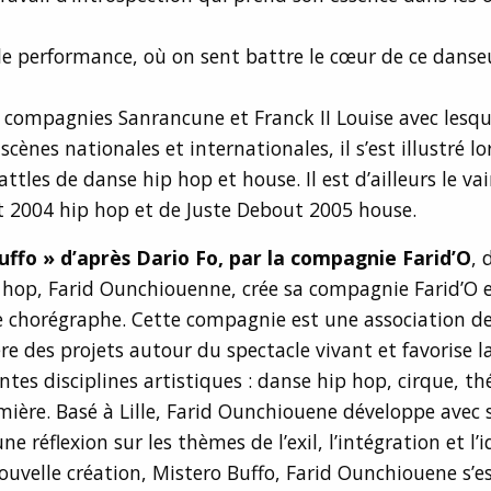
le performance, où on sent battre le cœur de ce dans
ompagnies Sanrancune et Franck II Louise avec lesque
scènes nationales et internationales, il s’est illustré lo
tles de danse hip hop et house. Il est d’ailleurs le v
t 2004 hip hop et de Juste Debout 2005 house.
uffo » d’après Dario Fo, par la compagnie Farid’O
, 
 hop, Farid Ounchiouenne, crée sa compagnie Farid’O 
e chorégraphe. Cette compagnie est une association d
re des projets autour du spectacle vivant et favorise l
ntes disciplines artistiques : danse hip hop, cirque, th
ière. Basé à Lille, Farid Ounchiouene développe avec 
 réflexion sur les thèmes de l’exil, l’intégration et l’i
ouvelle création, Mistero Buffo, Farid Ounchiouene s’es