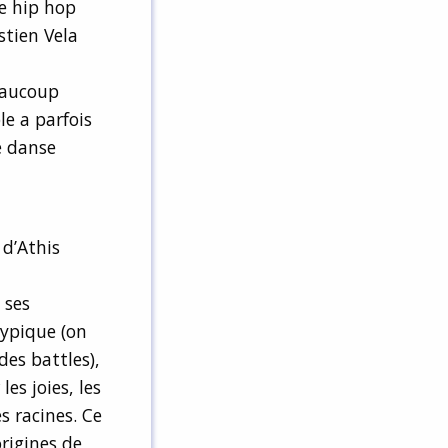
ne hip hop
stien Vela
eaucoup
e a parfois
e danse
, d’Athis
 ses
typique (on
des battles),
es joies, les
s racines. Ce
origines de