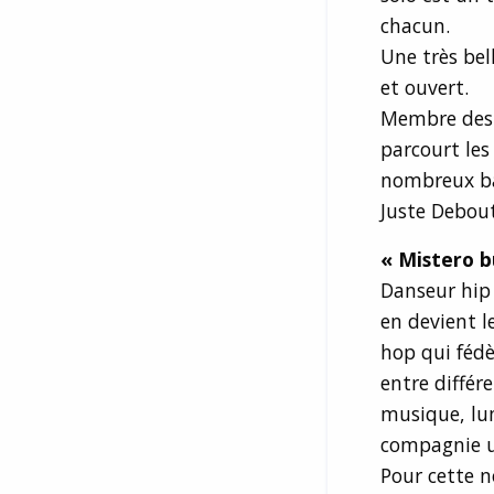
chacun.
Une très bel
et ouvert.
Membre des c
parcourt les 
nombreux bat
Juste Debou
« Mistero b
Danseur hip
en devient l
hop qui fédè
entre différe
musique, lum
compagnie une
Pour cette n