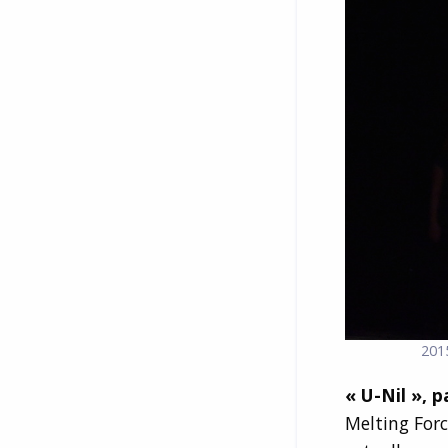
2015
« U-Nil », 
Melting For