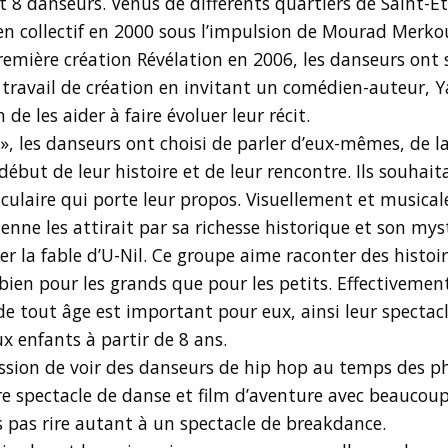
 8 danseurs. Venus de différents quartiers de Saint-Eti
en collectif en 2000 sous l’impulsion de Mourad Merkou
remière création Révélation en 2006, les danseurs ont
r travail de création en invitant un comédien-auteur, 
n de les aider à faire évoluer leur récit.
 », les danseurs ont choisi de parler d’eux-mêmes, de l
 début de leur histoire et de leur rencontre. Ils souhai
culaire qui porte leur propos. Visuellement et musica
ienne les attirait par sa richesse historique et son myst
rer la fable d’U-Nil. Ce groupe aime raconter des histoir
 bien pour les grands que pour les petits. Effectivement
de tout âge est important pour eux, ainsi leur spectacl
ux enfants à partir de 8 ans.
ession de voir des danseurs de hip hop au temps des p
e spectacle de danse et film d’aventure avec beaucou
s pas rire autant à un spectacle de breakdance.