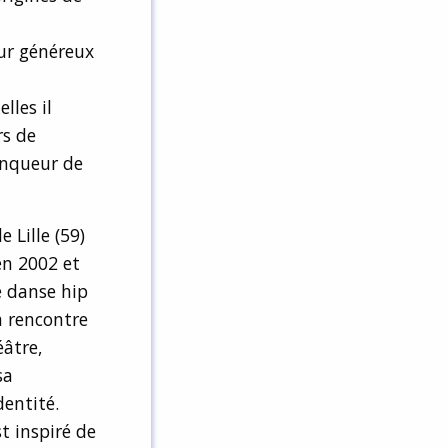
eur généreux
lles il
rs de
ainqueur de
de Lille (59)
en 2002 et
e danse hip
a rencontre
éâtre,
sa
dentité.
t inspiré de