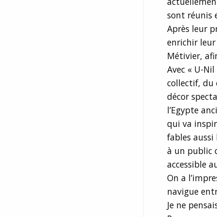
actuellement
sont réunis 
Après leur p
enrichir leu
Métivier, afi
Avec « U-Nil
collectif, du
décor specta
l’Egypte anc
qui va inspi
fables aussi
à un public 
accessible a
On a l’impr
navigue entr
Je ne pensai