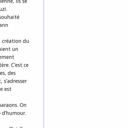
enne, ils se
zi.
 souhaité
Yann
a création du
taient un
lement
ère. C’est ce
es, des
, s’adresser
e est
haraons. On
p d’humour.