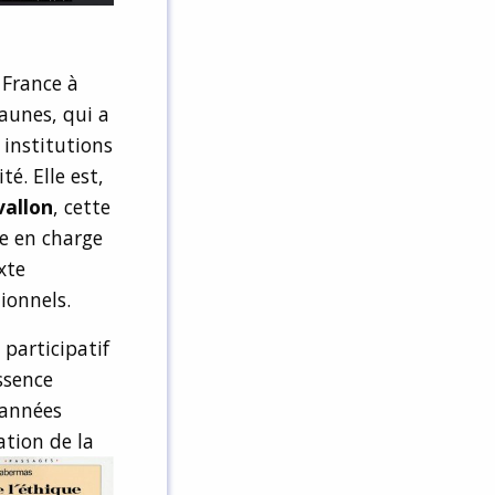
 France à
jaunes, qui a
 institutions
é. Elle est,
vallon
, cette
e en charge
xte
ionnels.
l participatif
essence
 années
ation de la