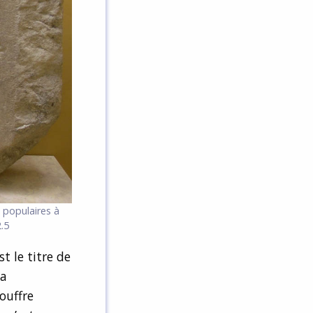
s populaires à
.5
est le titre de
La
ouffre