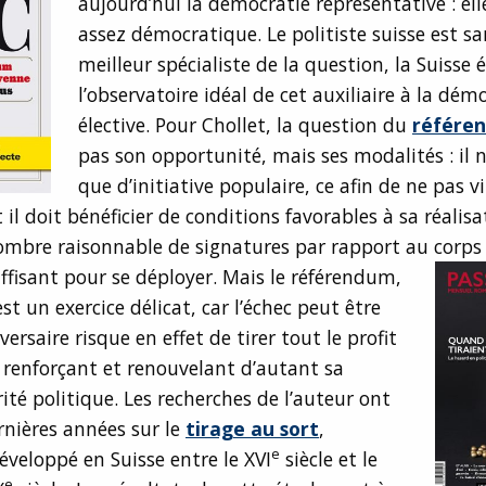
aujourd’hui la démocratie représentative : ell
assez démocratique. Le politiste suisse est sa
meilleur spécialiste de la question, la Suisse 
l’observatoire idéal de cet auxiliaire à la dém
élective. Pour Chollet, la question du
référe
pas son opportunité, mais ses modalités : il n
que d’initiative populaire, ce afin de ne pas v
t il doit bénéficier de conditions favorables à sa réalisa
ombre raisonnable de signatures par rapport au corps 
fisant pour se déployer.
Mais le référendum,
 est un exercice délicat, car l’échec peut être
versaire risque en effet de tirer tout le profit
, renforçant et renouvelant d’autant sa
ité politique. Les recherches de l’auteur ont
rnières années sur le
tirage au sort
,
e
veloppé en Suisse entre le XVI
siècle et le
e