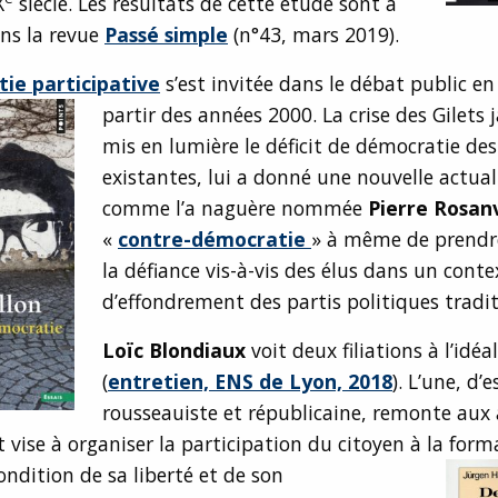
X
siècle. Les résultats de cette étude sont à
ns la revue
Passé simple
(n°43, mars 2019).
ie participative
s’est invitée dans le débat public en
partir des années 2000.
La crise des Gilets 
mis en lumière le déficit de démocratie des
existantes, lui a donné une nouvelle actualit
comme l’a naguère nommée
Pierre Rosan
«
contre-démocratie
» à même de prendr
la défiance vis-à-vis des élus dans un conte
d’effondrement des partis politiques tradit
Loïc Blondiaux
voit deux filiations à l’idéa
(
entretien, ENS de Lyon, 2018
). L’une, d’
rousseauiste et républicaine, remonte aux
 vise à organiser la participation du citoyen à la form
ondition de
sa liberté et de son