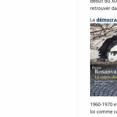
début du XI
retrouver da
La
démocrat
1960-1970 et
loi comme c