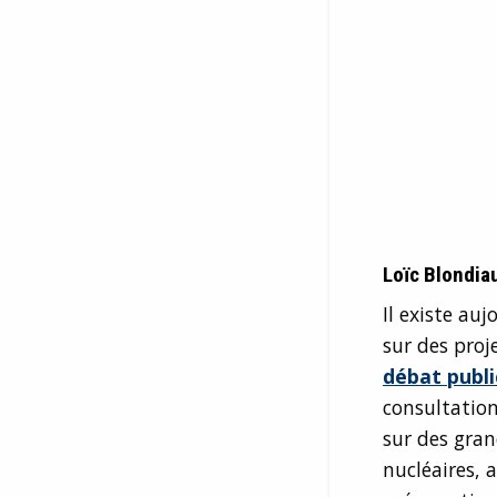
Loïc Blondia
Il existe au
sur des proj
débat publi
consultation
sur des gran
nucléaires, 