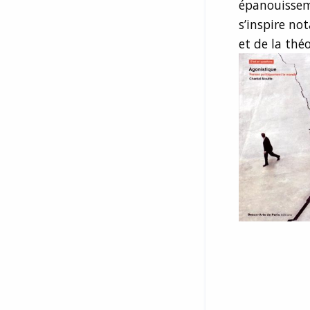
épanouissem
s’inspire n
et de la théo