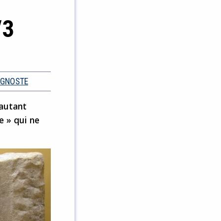
/3
AGNOSTE
 autant
e » qui ne