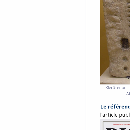
Klèrôtèrion :
A
Le référen
l’article pub