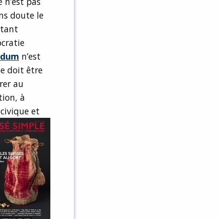
e n’est pas
ns doute le
étant
ocratie
ndum
n’est
e doit être
irer au
tion, à
civique et