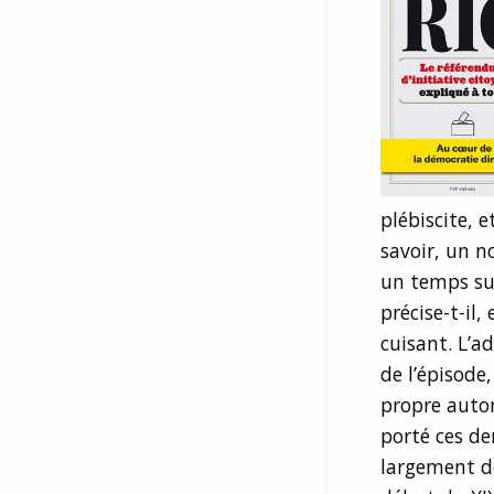
plébiscite, e
savoir, un n
un temps suf
précise-t-il,
cuisant. L’ad
de l’épisode
propre autor
porté ces de
largement dé