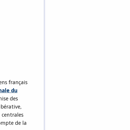
ens français
nale du
nise des
ibérative,
 centrales
compte de la