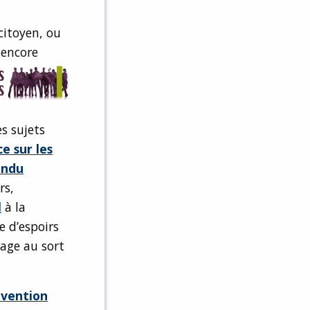
citoyen, ou
 encore
es sujets
e sur les
endu
rs,
l
à la
 d’espoirs
rage au sort
nvention