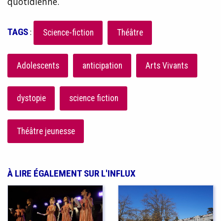
quotidienne.
TAGS
:
Science-fiction
Théâtre
Adolescents
anticipation
Arts Vivants
dystopie
science fiction
Théâtre jeunesse
À LIRE ÉGALEMENT SUR L'INFLUX