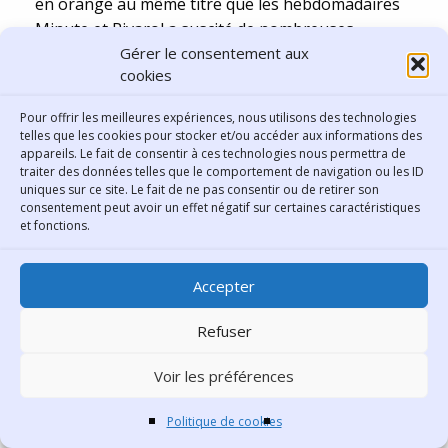
en orange au même titre que les hebdomadaires
Minute et Rivarol a suscité de nombreuses
Gérer le consentement aux
objections. Enfin, un média peut-il lui-même se poser
cookies
en police de la presse ? Cet outil présente toutefois
l’intérêt notable de faire œuvre de pédagogie,
Pour offrir les meilleures expériences, nous utilisons des technologies
d’apporter aux lecteurs des clés pour décrypter
telles que les cookies pour stocker et/ou accéder aux informations des
l’information et il est essentiel de rappeler la
appareils. Le fait de consentir à ces technologies nous permettra de
traiter des données telles que le comportement de navigation ou les ID
méthode à suivre lorsque l’on cherche ou consulte
uniques sur ce site. Le fait de ne pas consentir ou de retirer son
une information sur le web.
consentement peut avoir un effet négatif sur certaines caractéristiques
et fonctions.
Car notre premier réflexe doit être celui de tout
journaliste
qui se respecte, à savoir
vérifier et
croiser les sources
. Ou, à défaut de temps ou
Accepter
d’expertise, l’internaute responsable doit éviter de
partager sur les réseaux sociaux une information
Refuser
dont il ne connaît pas l’origine ou la fiabilité. Mais cet
Voir les préférences
effort ne peut venir que d’une prise de conscience,
d’une envie réelle de prendre du recul sur ses
Politique de cookies
habitudes et de reconnaitre l’existence d’un