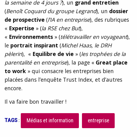
la semaine de 4 jours ?
), un
grand entretien
(
Benoît Coquard du groupe Legrand
), un
dossier
de prospective
(
l’IA en entreprise
), des rubriques
«
Expertise
» (
la RSE chez But
),
«
Environnements
» (
télétravailler en voyageant
),
le
portrait inspirant
(
Michel Haas, le DRH
pèlerin
), «
Equilibre de vie
» (
les trophées de la
parentalité en entreprise
), la page «
Great place
to work
» qui consacre les entreprises bien
placées dans l’enquête Trust Index, et d’autres
encore.
Il va faire bon travailler !
TAGS
:
Médias et information
entreprise