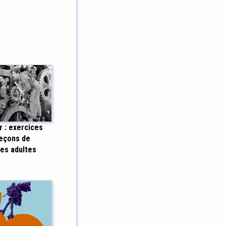
r : exercices
leçons de
les adultes