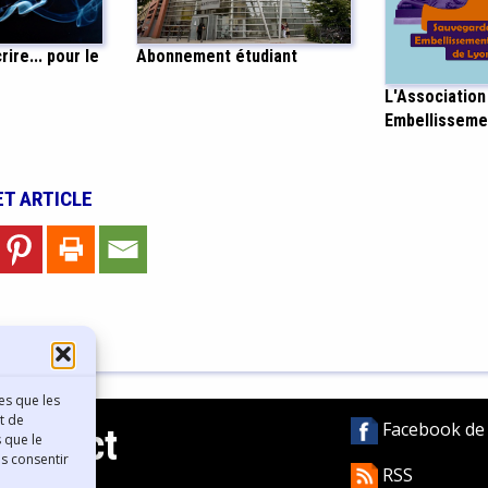
Abonnement étudiant
ire... pour le
L'Association
Embellisseme
ET ARTICLE
es que les
t de
Facebook de l
Contact
 que le
as consentir
RSS