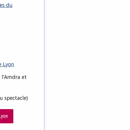
ues du
e Lyon
e l’Amdra et
u spectacle)
Lyon