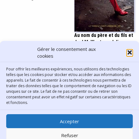
Au nom du père et du fils et
de J.M. Weston - Julien
Gérer le consentement aux
Mabiala Bissila
cookies
Pour offrir les meilleures expériences, nous utilisons des technologies
Afficher plus
telles que les cookies pour stocker et/ou accéder aux informations des
appareils. Le fait de consentir à ces technologies nous permettra de
traiter des données telles que le comportement de navigation ou les ID
uniques sur ce site. Le fait de ne pas consentir ou de retirer son
consentement peut avoir un effet négatif sur certaines caractéristiques
Contact
et fonctions.
Bibliothèque municipale de
Accepter
Lyon
30 Boulevard Vivier-Merle
Refuser