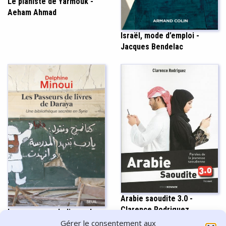
Le pianiste de Yarmouk -
Aeham Ahmad
Israël, mode d’emploi -
Jacques Bendelac
Arabie saoudite 3.0 -
Clarence Rodriguez
Les passeurs de livres de
Gérer le consentement aux
Daraya - Delphine Minoui