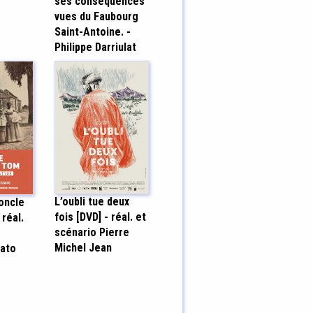
ses conséquences
vues du Faubourg
Saint-Antoine. -
Philippe Darriulat
L’oubli tue deux
’oncle
fois [DVD] - réal. et
 réal.
scénario Pierre
Michel Jean
zato