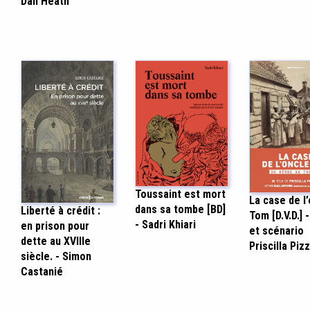
Dan Heath
Toussaint est mort
La case de l
dans sa tombe [BD]
Liberté à crédit :
Tom [D.V.D.] -
- Sadri Khiari
en prison pour
et scénario
dette au XVIIIe
Priscilla Piz
siècle. - Simon
Castanié