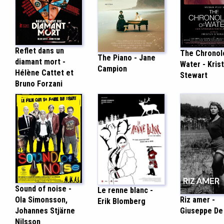
Reflet dans un
The Chronol
The Piano - Jane
diamant mort -
Water - Kris
Campion
Hélène Cattet et
Stewart
Bruno Forzani
Sound of noise -
Le renne blanc -
Ola Simonsson,
Riz amer -
Erik Blomberg
Johannes Stjärne
Giuseppe De
Nilsson