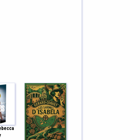
Rebecca
y