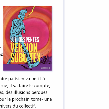
e
ec
ire parisien va petit à
ue, il va faire le compte,
es, des illusions perdues
pour le prochain tome- une
vers du collectif.