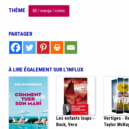
THÈME
:
BD / manga / comic
PARTAGER
À LIRE ÉGALEMENT SUR L'INFLUX
Les enfants loups -
Vertiges - 
Buck, Vera
Taylor McKa