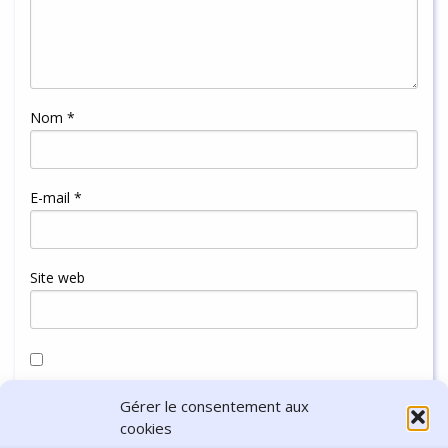
Nom
*
E-mail
*
Site web
Enregistrer mon nom, mon e-mail et mon site dans le
Gérer le consentement aux
navigateur pour mon prochain commentaire.
cookies