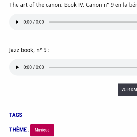
The art of the canon, Book IV, Canon n° 9 en la bé
Jazz book, n° 5 :
VOIR DA
TAGS
THÈME
:
Musique