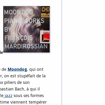
de
e de
Moondog
, qui ont
, on est stupéfait de la
x piliers de son
bastian Bach, à qui il
le
jazz
sous ses formes
agtime viennent tempérer