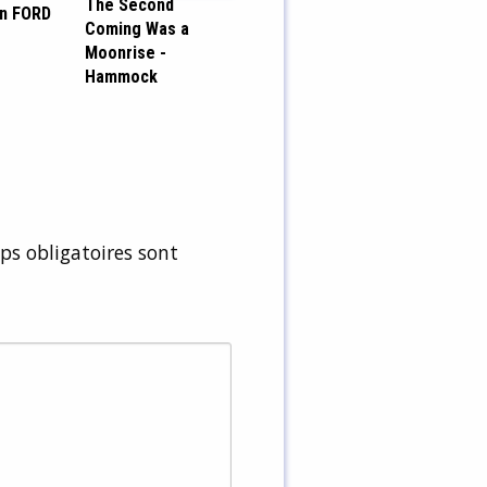
The Second
en FORD
Coming Was a
Moonrise -
Hammock
s obligatoires sont