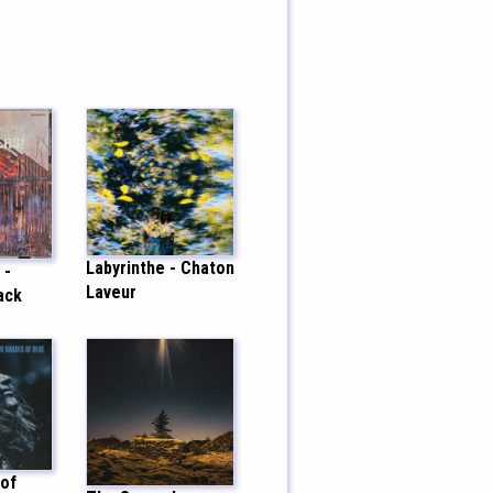
Labyrinthe - Chaton
 -
Laveur
ack
of