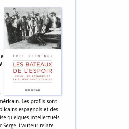
0
le
té
e
éricain. Les profils sont
ublicains espagnols et des
ise quelques intellectuels
 Serge. L’auteur relate