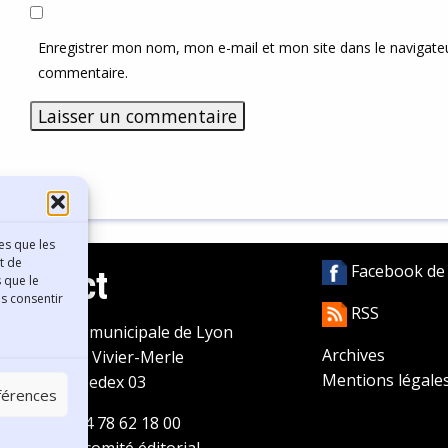
Enregistrer mon nom, mon e-mail et mon site dans le navigat
commentaire.
es que les
t de
Facebook de l
Contact
 que le
as consentir
RSS
ibliothèque municipale de Lyon
Archives
0 Boulevard Vivier-Merle
Mentions légale
9431 Lyon Cedex 03
éférences
éléphone
04 78 62 18 00
ontacter le comité éditorial