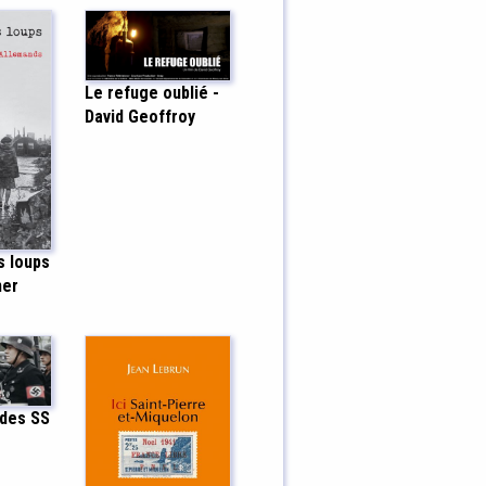
Le refuge oublié -
David Geoffroy
s loups
ner
 des SS