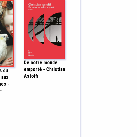
De notre monde
emporté - Christian
s du
Astolfi
 aux
ges -
-