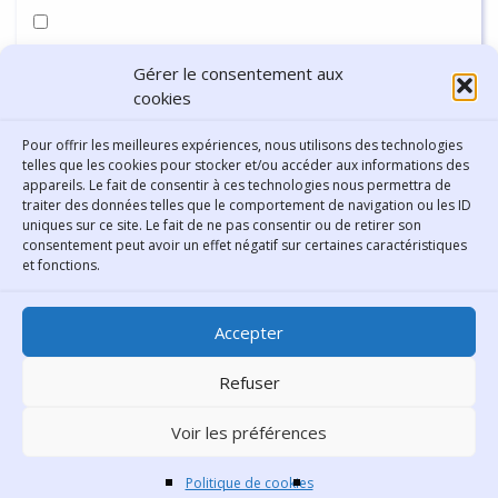
Enregistrer mon nom, mon e-mail et mon site dans le
Gérer le consentement aux
navigateur pour mon prochain commentaire.
cookies
Pour offrir les meilleures expériences, nous utilisons des technologies
telles que les cookies pour stocker et/ou accéder aux informations des
appareils. Le fait de consentir à ces technologies nous permettra de
traiter des données telles que le comportement de navigation ou les ID
uniques sur ce site. Le fait de ne pas consentir ou de retirer son
consentement peut avoir un effet négatif sur certaines caractéristiques
Contact
et fonctions.
Bibliothèque municipale de
Accepter
Lyon
30 Boulevard Vivier-Merle
Refuser
69431 Lyon Cedex 03
Voir les préférences
Téléphone
04 78 62 18 00
Contacter le comité éditorial
Politique de cookies