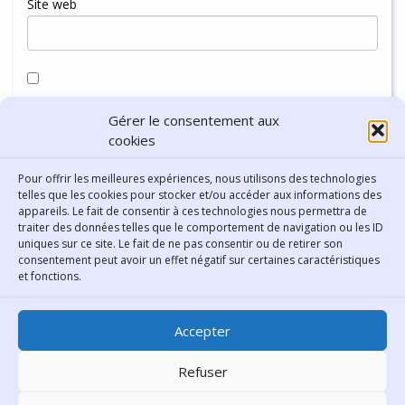
Site web
Enregistrer mon nom, mon e-mail et mon site dans le
Gérer le consentement aux
navigateur pour mon prochain commentaire.
cookies
Pour offrir les meilleures expériences, nous utilisons des technologies
telles que les cookies pour stocker et/ou accéder aux informations des
appareils. Le fait de consentir à ces technologies nous permettra de
traiter des données telles que le comportement de navigation ou les ID
uniques sur ce site. Le fait de ne pas consentir ou de retirer son
consentement peut avoir un effet négatif sur certaines caractéristiques
Contact
et fonctions.
Bibliothèque municipale de
Accepter
Lyon
30 Boulevard Vivier-Merle
Refuser
69431 Lyon Cedex 03