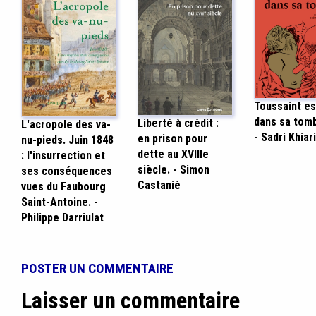
Toussaint es
dans sa tomb
Liberté à crédit :
L'acropole des va-
- Sadri Khiar
en prison pour
nu-pieds. Juin 1848
dette au XVIIIe
: l'insurrection et
siècle. - Simon
ses conséquences
Castanié
vues du Faubourg
Saint-Antoine. -
Philippe Darriulat
POSTER UN COMMENTAIRE
Laisser un commentaire