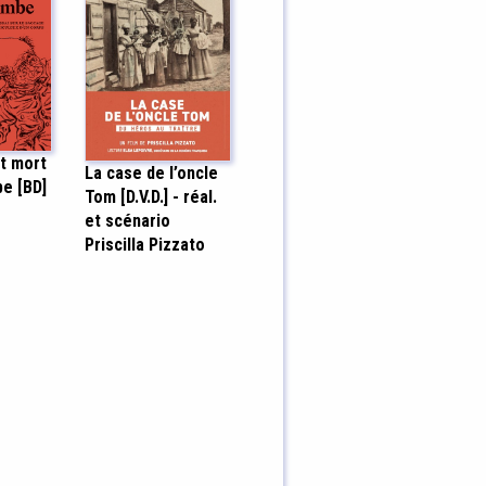
t mort
La case de l’oncle
e [BD]
Tom [D.V.D.] - réal.
i
et scénario
Priscilla Pizzato