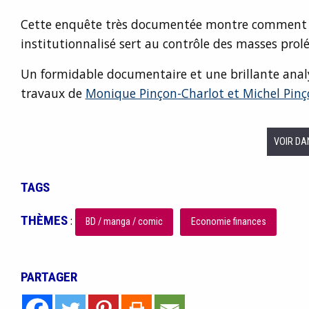
Cette enquête très documentée montre comment 
institutionnalisé sert au contrôle des masses prolé
Un formidable documentaire et une brillante analy
travaux de
Monique Pinçon-Charlot et Michel Pinç
VOIR DA
TAGS
THÈMES
:
BD / manga / comic
Economie finances
PARTAGER