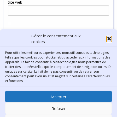
Site web
Enregistrer mon nom, mon e-mail et mon site dans le
Gérer le consentement aux
navigateur pour mon prochain commentaire.
cookies
Pour offrir les meilleures expériences, nous utilisons des technologies
telles que les cookies pour stocker et/ou accéder aux informations des
appareils. Le fait de consentir à ces technologies nous permettra de
traiter des données telles que le comportement de navigation ou les ID
uniques sur ce site. Le fait de ne pas consentir ou de retirer son
consentement peut avoir un effet négatif sur certaines caractéristiques
Contact
et fonctions.
Bibliothèque municipale de
Accepter
Lyon
30 Boulevard Vivier-Merle
Refuser
69431 Lyon Cedex 03