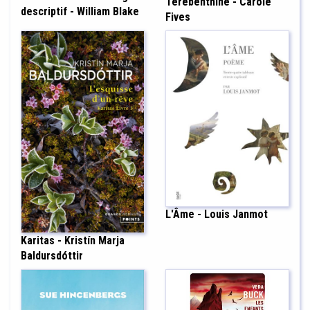
Térébenthine - Carole
descriptif - William Blake
Fives
L'Âme - Louis Janmot
Karitas - Kristín Marja
Baldursdóttir