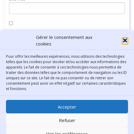
Enregistrer mon nom, mon e-mail et mon site dans le
Gérer le consentement aux
navigateur pour mon prochain commentaire.
cookies
Pour offrir les meilleures expériences, nous utilisons des technologies
telles que les cookies pour stocker et/ou accéder aux informations des
appareils. Le fait de consentir à ces technologies nous permettra de
traiter des données telles que le comportement de navigation ou les ID
uniques sur ce site. Le fait de ne pas consentir ou de retirer son
consentement peut avoir un effet négatif sur certaines caractéristiques
Contact
et fonctions.
Bibliothèque municipale de
Accepter
Lyon
30 Boulevard Vivier-Merle
Refuser
69431 Lyon Cedex 03
Voir les préférences