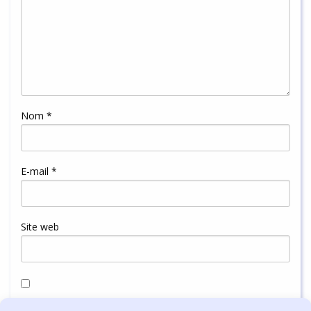
Nom
*
E-mail
*
Site web
Enregistrer mon nom, mon e-mail et mon site dans le