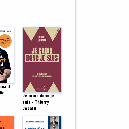
imant
lie
Je crois donc je
suis - Thierry
Jobard