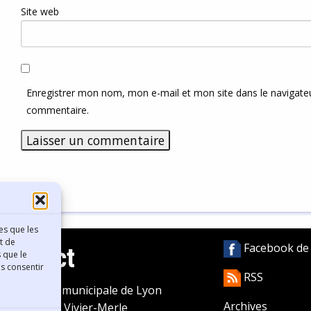
Site web
Enregistrer mon nom, mon e-mail et mon site dans le navigat
commentaire.
es que les
t de
Facebook de l
Contact
 que le
as consentir
RSS
ibliothèque municipale de Lyon
Archives
0 Boulevard Vivier-Merle