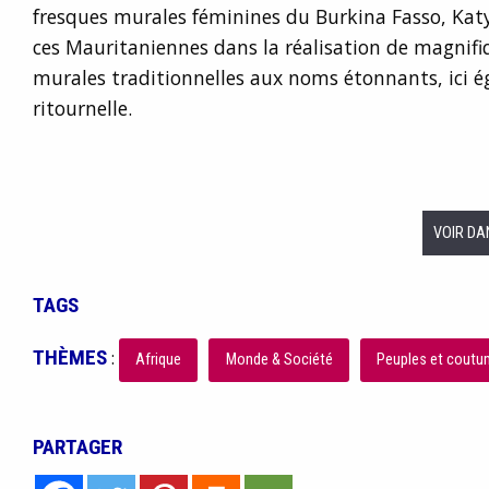
fresques murales féminines du Burkina Fasso, Katy
ces Mauritaniennes dans la réalisation de magnifi
murales traditionnelles aux noms étonnants, ici
ritournelle.
VOIR DA
TAGS
THÈMES
:
Afrique
Monde & Société
Peuples et cout
PARTAGER