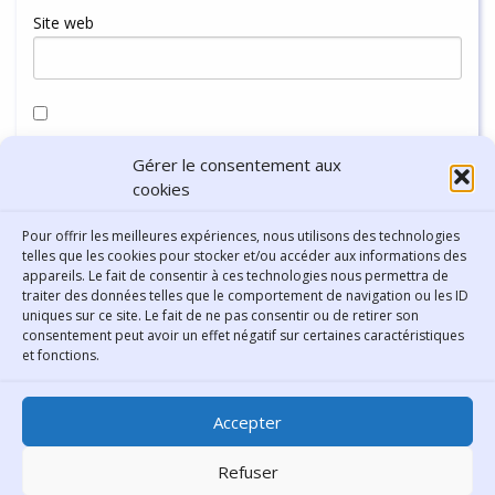
Site web
Enregistrer mon nom, mon e-mail et mon site dans le
Gérer le consentement aux
navigateur pour mon prochain commentaire.
cookies
Pour offrir les meilleures expériences, nous utilisons des technologies
telles que les cookies pour stocker et/ou accéder aux informations des
appareils. Le fait de consentir à ces technologies nous permettra de
traiter des données telles que le comportement de navigation ou les ID
uniques sur ce site. Le fait de ne pas consentir ou de retirer son
consentement peut avoir un effet négatif sur certaines caractéristiques
Contact
et fonctions.
Bibliothèque municipale de
Accepter
Lyon
30 Boulevard Vivier-Merle
Refuser