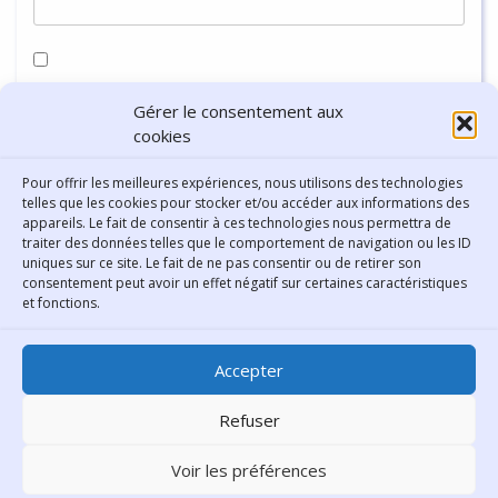
Enregistrer mon nom, mon e-mail et mon site dans le
Gérer le consentement aux
navigateur pour mon prochain commentaire.
cookies
Pour offrir les meilleures expériences, nous utilisons des technologies
telles que les cookies pour stocker et/ou accéder aux informations des
appareils. Le fait de consentir à ces technologies nous permettra de
traiter des données telles que le comportement de navigation ou les ID
uniques sur ce site. Le fait de ne pas consentir ou de retirer son
consentement peut avoir un effet négatif sur certaines caractéristiques
Contact
et fonctions.
Bibliothèque municipale de
Accepter
Lyon
30 Boulevard Vivier-Merle
Refuser
69431 Lyon Cedex 03
Voir les préférences
Téléphone
04 78 62 18 00