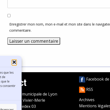
Enregistrer mon nom, mon e-mail et mon site dans le navigat
commentaire.
es que les
t de
Facebook de l
Contact
 que le
as consentir
RSS
ibliothèque municipale de Lyon
Archives
0 Boulevard Vivier-Merle
Mentions légale
9431 Lyon Cedex 03
éférences