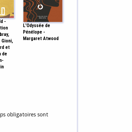
d -
L'Odyssée de
ction
Pénélope -
bray,
Margaret Atwood
 Gioni,
rd et
n de
n-
in
s obligatoires sont