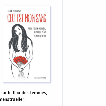
e
sur le flux des femmes,
menstruelle".