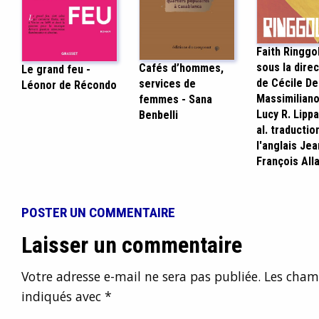
Faith Ringgol
sous la dire
Cafés d’hommes,
Le grand feu -
de Cécile De
services de
Léonor de Récondo
Massimiliano
femmes - Sana
Lucy R. Lippa
Benbelli
al. traductio
l'anglais Jea
François Alla
POSTER UN COMMENTAIRE
Laisser un commentaire
Votre adresse e-mail ne sera pas publiée.
Les champ
indiqués avec
*