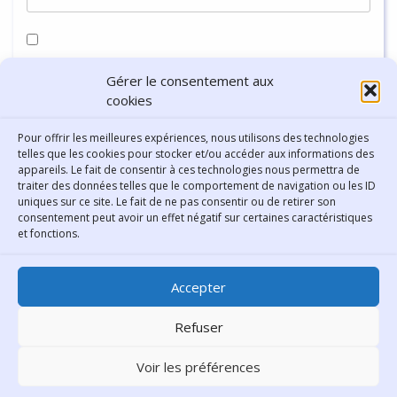
Enregistrer mon nom, mon e-mail et mon site dans le
Gérer le consentement aux
navigateur pour mon prochain commentaire.
cookies
Pour offrir les meilleures expériences, nous utilisons des technologies
telles que les cookies pour stocker et/ou accéder aux informations des
appareils. Le fait de consentir à ces technologies nous permettra de
traiter des données telles que le comportement de navigation ou les ID
uniques sur ce site. Le fait de ne pas consentir ou de retirer son
consentement peut avoir un effet négatif sur certaines caractéristiques
Contact
et fonctions.
Bibliothèque municipale de
Accepter
Lyon
30 Boulevard Vivier-Merle
Refuser
69431 Lyon Cedex 03
Voir les préférences
Téléphone
04 78 62 18 00