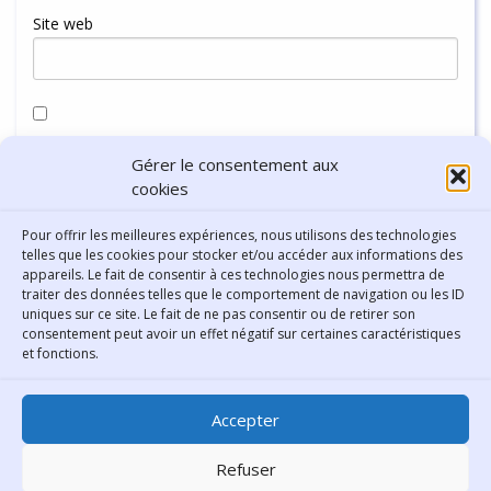
Site web
Enregistrer mon nom, mon e-mail et mon site dans le
Gérer le consentement aux
navigateur pour mon prochain commentaire.
cookies
Pour offrir les meilleures expériences, nous utilisons des technologies
telles que les cookies pour stocker et/ou accéder aux informations des
appareils. Le fait de consentir à ces technologies nous permettra de
traiter des données telles que le comportement de navigation ou les ID
uniques sur ce site. Le fait de ne pas consentir ou de retirer son
consentement peut avoir un effet négatif sur certaines caractéristiques
Contact
et fonctions.
Bibliothèque municipale de
Accepter
Lyon
30 Boulevard Vivier-Merle
Refuser