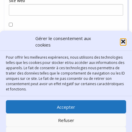
Site web
Enregistrer mon nom, mon e-mail et mon site dans le
Gérer le consentement aux
navigateur pour mon prochain commentaire.
cookies
Pour offrir les meilleures expériences, nous utilisons des technologies
telles que les cookies pour stocker et/ou accéder aux informations des
appareils. Le fait de consentir à ces technologies nous permettra de
traiter des données telles que le comportement de navigation ou les ID
uniques sur ce site. Le fait de ne pas consentir ou de retirer son
consentement peut avoir un effet négatif sur certaines caractéristiques
Contact
et fonctions.
Bibliothèque municipale de
Accepter
Lyon
30 Boulevard Vivier-Merle
Refuser
69431 Lyon Cedex 03