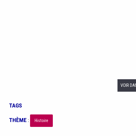
VOIR DA
TAGS
THÈME
:
Histoire