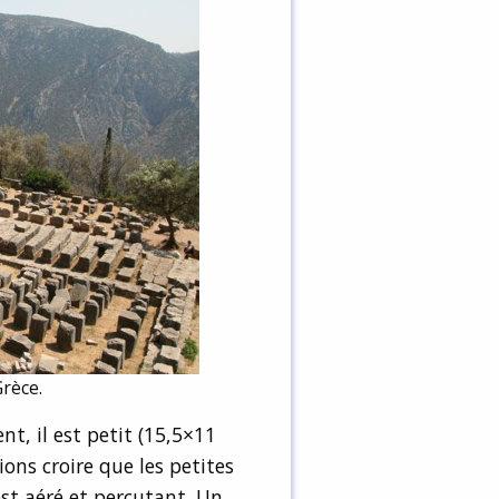
Grèce.
nt, il est petit (15,5×11
ions croire que les petites
 est aéré et percutant. Un