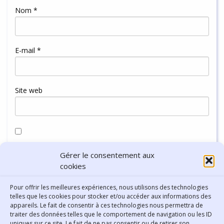
Nom
*
E-mail
*
Site web
Enregistrer mon nom, mon e-mail et mon site dans le
Gérer le consentement aux
navigateur pour mon prochain commentaire.
cookies
Pour offrir les meilleures expériences, nous utilisons des technologies
telles que les cookies pour stocker et/ou accéder aux informations des
appareils. Le fait de consentir à ces technologies nous permettra de
traiter des données telles que le comportement de navigation ou les ID
uniques sur ce site. Le fait de ne pas consentir ou de retirer son