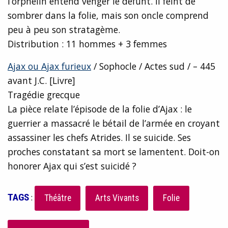
l’orphelin entend venger le défunt. Il feint de
sombrer dans la folie, mais son oncle comprend
peu à peu son stratagème.
Distribution : 11 hommes + 3 femmes
Ajax ou Ajax furieux
/ Sophocle / Actes sud / – 445
avant J.C. [Livre]
Tragédie grecque
La pièce relate l’épisode de la folie d’Ajax : le
guerrier a massacré le bétail de l’armée en croyant
assassiner les chefs Atrides. Il se suicide. Ses
proches constatant sa mort se lamentent. Doit-on
honorer Ajax qui s’est suicidé ?
TAGS
:
Théâtre
Arts Vivants
Folie