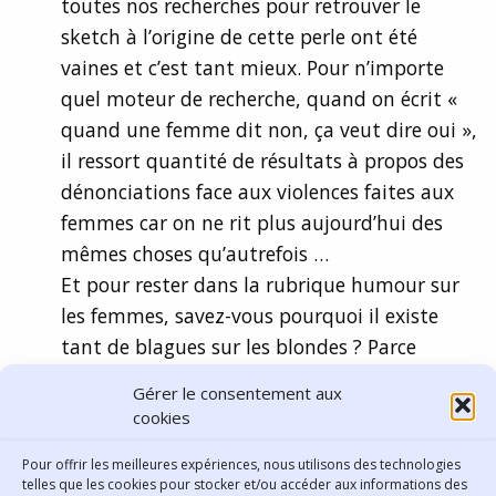
toutes nos recherches pour retrouver le
sketch à l’origine de cette perle ont été
vaines et c’est tant mieux. Pour n’importe
quel moteur de recherche, quand on écrit «
quand une femme dit non, ça veut dire oui »,
il ressort quantité de résultats à propos des
dénonciations face aux violences faites aux
femmes car on ne rit plus aujourd’hui des
mêmes choses qu’autrefois …
Et pour rester dans la rubrique humour sur
les femmes, savez-vous pourquoi il existe
tant de blagues sur les blondes ? Parce
qu’elles sont faciles à comprendre !
Gérer le consentement aux
Merci pour votre commentaire.
cookies
Comments are closed.
Pour offrir les meilleures expériences, nous utilisons des technologies
telles que les cookies pour stocker et/ou accéder aux informations des