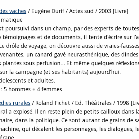
des vaches
/ Eugène Durif / Actes sud / 2003 [Livre]
amatique
t poursuivi dans un champ, par des experts de toutes
 témoignages et de documents, il tente d’écrire sur l’a
ce drôle de voyage, on découvre aussi de vraies-fausses
avenantes, un canard gavé neurasthénique, des dindes
 plantes sous perfusion… Et même quelques réflexions
n, sur la campagne (et ses habitants) aujourd’hui.
dolescents et adultes.
n : 5 hommes + 4 femmes
dies rurales
/ Roland Fichet / Ed. Théâtrales / 1998 [Li
al a explosé. Il en reste plein de petits cailloux dans l
naire, dans la politique. Ce sont autant de grains de s
machine, qui décalent les personnages, les dialogues, le 
érape.