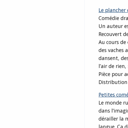
Le plancher 
Comédie dr
Un auteur es
Recouvert de
Au cours de 
des vaches 
dansent, des
l’air de rie
Pièce pour a
Distributio
Petites comé
Le monde rur
dans l’imagi
dérailler la 
langue. Ça d