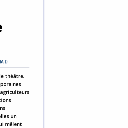
e
A D.
le théâtre.
mporaines
 agriculteurs
tions
ans
lles un
ui mêlent