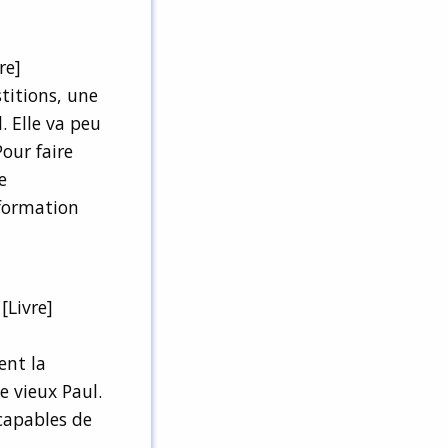
re]
titions, une
 Elle va peu
our faire
e
sformation
[Livre]
dent la
e vieux Paul.
capables de