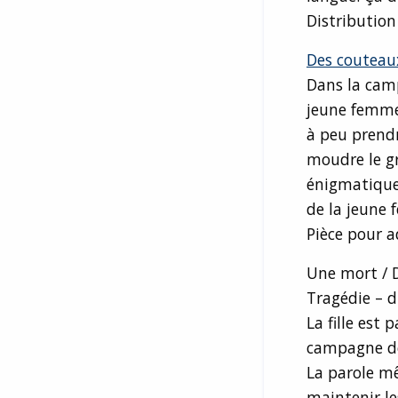
Distribution
Des couteau
Dans la camp
jeune femme 
à peu prendr
moudre le gr
énigmatique 
de la jeune
Pièce pour a
Une mort / 
Tragédie – 
La fille est 
campagne dev
La parole mê
maintenir le