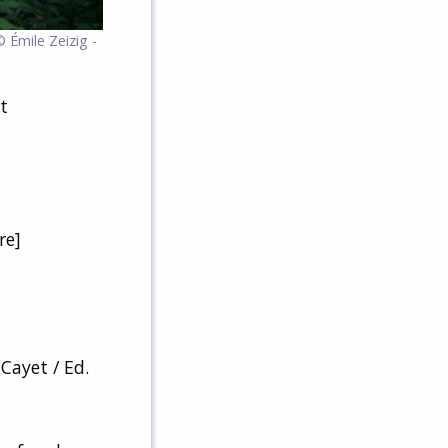
 Émile Zeizig -
t
re]
Cayet / Ed.