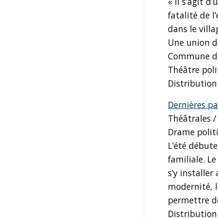
« Il s’agit d
fatalité de 
dans le vill
Une union d
Commune de 
Théâtre poli
Distributio
Dernières pa
Théâtrales /
Drame polit
L’été débute
familiale. L
s’y installer
modernité, l
permettre de
Distributio