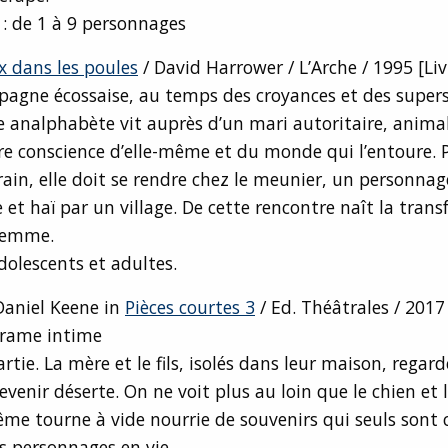
 : de 1 à 9 personnages
x dans les poules
/ David Harrower / L’Arche / 1995 [Liv
agne écossaise, au temps des croyances et des supers
analphabète vit auprès d’un mari autoritaire, animal.
e conscience d’elle-même et du monde qui l’entoure. P
ain, elle doit se rendre chez le meunier, un personnag
et haï par un village. De cette rencontre naît la tran
 femme.
dolescents et adultes.
Daniel Keene in
Pièces courtes 3
/ Ed. Théâtrales / 2017 
drame intime
partie. La mère et le fils, isolés dans leur maison, regar
enir déserte. On ne voit plus au loin que le chien et l
me tourne à vide nourrie de souvenirs qui seuls sont 
s personnages en vie.