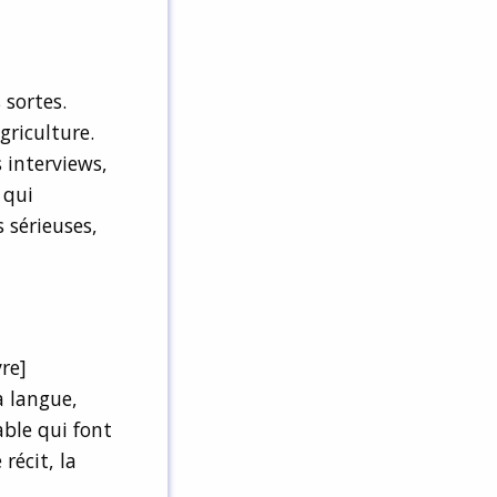
 sortes.
griculture.
 interviews,
 qui
 sérieuses,
vre]
a langue,
able qui font
récit, la