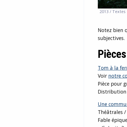
2013 / Textes 
Notez bien q
subjectives.
Pièces
Tom à la fe
Voir
notre c
Pièce pour g
Distributio
Une commune
Théâtrales /
Fable épiqu