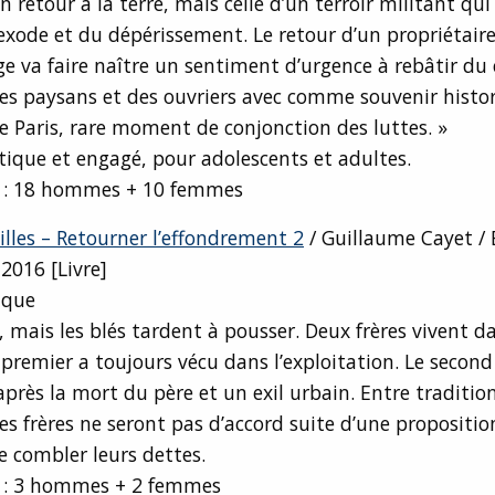
’un retour à la terre, mais celle d’un terroir militant qui
l’exode et du dépérissement. Le retour d’un propriétai
age va faire naître un sentiment d’urgence à rebâtir 
es paysans et des ouvriers avec comme souvenir histor
Paris, rare moment de conjonction des luttes. »
tique et engagé, pour adolescents et adultes.
n : 18 hommes + 10 femmes
illes – Retourner l’effondrement 2
/ Guillaume Cayet / 
 2016 [Livre]
ique
, mais les blés tardent à pousser. Deux frères vivent d
e premier a toujours vécu dans l’exploitation. Le second
 après la mort du père et un exil urbain. Entre traditio
es frères ne seront pas d’accord suite d’une propositio
 combler leurs dettes.
n : 3 hommes + 2 femmes