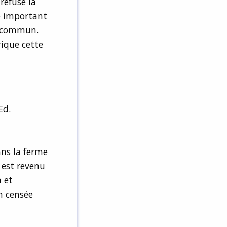
 refuse la
re important
du commun.
ique cette
Ed.
ans la ferme
 est revenu
n et
n censée