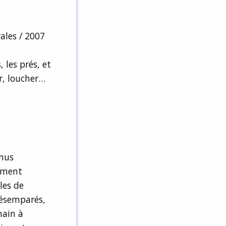
ales / 2007
 les prés, et
ir, loucher…
enus
rement
les de
 Désemparés,
main à