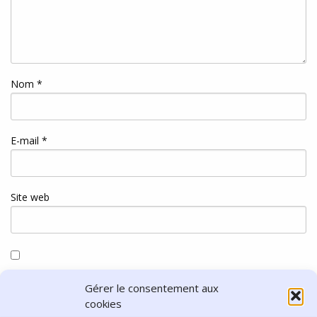
Nom
*
E-mail
*
Site web
Enregistrer mon nom, mon e-mail et mon site dans le
Gérer le consentement aux
navigateur pour mon prochain commentaire.
cookies