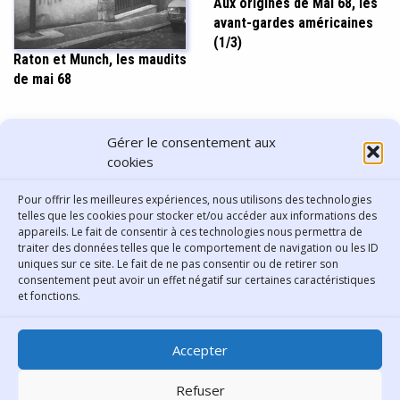
Aux origines de Mai 68, les
avant-gardes américaines
(1/3)
Raton et Munch, les maudits
de mai 68
PARTAGER CET ARTICLE
Gérer le consentement aux
cookies
Pour offrir les meilleures expériences, nous utilisons des technologies
telles que les cookies pour stocker et/ou accéder aux informations des
appareils. Le fait de consentir à ces technologies nous permettra de
traiter des données telles que le comportement de navigation ou les ID
uniques sur ce site. Le fait de ne pas consentir ou de retirer son
consentement peut avoir un effet négatif sur certaines caractéristiques
Contact
et fonctions.
Bibliothèque municipale de
Accepter
Lyon
30 Boulevard Vivier-Merle
Refuser