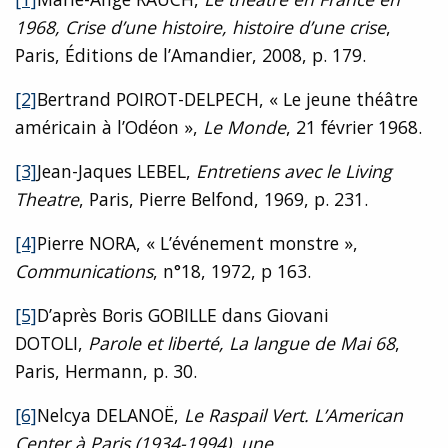
1968, Crise d’une histoire, histoire d’une crise
,
Paris, Éditions de l’Amandier, 2008, p. 179.
[2]
Bertrand POIROT-DELPECH, « Le jeune théâtre
américain à l’Odéon »,
Le Monde
, 21 février 1968.
[3]
Jean-Jaques LEBEL,
Entretiens avec le Living
Theatre
, Paris, Pierre Belfond, 1969, p. 231.
[4]
Pierre NORA, « L’événement monstre »,
Communications
, n°18, 1972, p 163.
[5]
D’après Boris GOBILLE dans Giovani
DOTOLI,
Parole et liberté, La langue de Mai 68
,
Paris, Hermann, p. 30.
[6]
Nelcya DELANOË,
Le Raspail Vert. L’American
Center à Paris (1934-1994), une