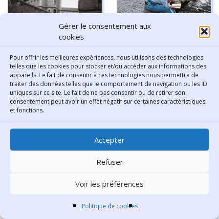
Gérer le consentement aux
cookies
Les sciences humaines
dans un sac de plage
Pour offrir les meilleures expériences, nous utilisons des technologies
Les prisons de Lyon se font
telles que les cookies pour stocker et/ou accéder aux informations des
appareils. Le fait de consentir à ces technologies nous permettra de
la belle
traiter des données telles que le comportement de navigation ou les ID
uniques sur ce site. Le fait de ne pas consentir ou de retirer son
consentement peut avoir un effet négatif sur certaines caractéristiques
et fonctions.
Oh les belles collections !
Accepter
Frantz Fanon, influences,
héritage et post-
Refuser
colonialisme.
Voir les préférences
PARTAGER CET ARTICLE
Politique de cookies